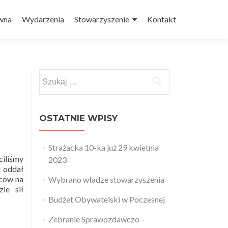
treści
ówna
Wydarzenia
Stowarzyszenie
Kontakt
Szukaj:
OSTATNIE WPISY
Strażacka 10-ka już 29 kwietnia
ciliśmy
2023
i oddał
ńców na
Wybrano władze stowarzyszenia
ie sił
Budżet Obywatelski w Poczesnej
Zebranie Sprawozdawczo –