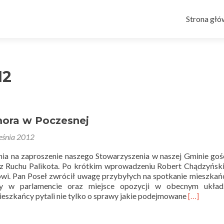
Przejdź do 
Strona gł
12
mora w Poczesnej
eśnia 2012
ia na zaproszenie naszego Stowarzyszenia w naszej Gminie goś
z Ruchu Palikota. Po krótkim wprowadzeniu Robert Chądzyńsk
owi. Pan Poseł zwrócił uwagę przybyłych na spotkanie mieszka
cy w parlamencie oraz miejsce opozycji w obecnym układz
Read
ieszkańcy pytali nie tylko o sprawy jakie podejmowane
[…]
more
about