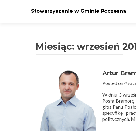
Stowarzyszenie w Gminie Poczesna
Miesiąc: wrzesień 20
Artur Bra
Posted on
4 wrz
W dniu 3 wrześn
Posła Bramorę 
głos Panu Posł
specyfikę pra
politycznych. M