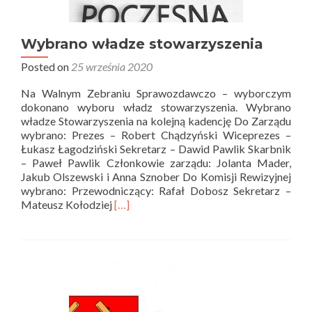
Wybrano władze stowarzyszenia
Posted on
25 września 2020
Na Walnym Zebraniu Sprawozdawczo – wyborczym
dokonano wyboru władz stowarzyszenia. Wybrano
władze Stowarzyszenia na kolejną kadencję Do Zarządu
wybrano: Prezes – Robert Chądzyński Wiceprezes –
Łukasz Łagodziński Sekretarz – Dawid Pawlik Skarbnik
– Paweł Pawlik Członkowie zarządu: Jolanta Mader,
Jakub Olszewski i Anna Sznober Do Komisji Rewizyjnej
wybrano: Przewodniczący: Rafał Dobosz Sekretarz –
Read
Mateusz Kołodziej
[…]
more
about
Wybrano
władze
stowarzyszenia