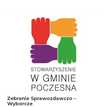
more
about
Budżet
Obywatelski
w
Poczesnej
Zebranie Sprawozdawczo –
Wyborcze