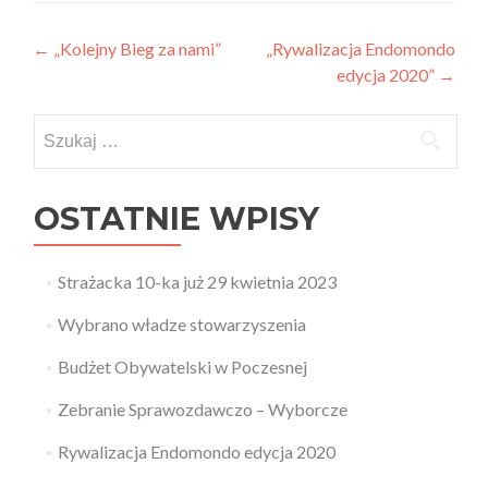
Nawigacja wpisu
←
„Kolejny Bieg za nami”
„Rywalizacja Endomondo
edycja 2020”
→
Szukaj:
OSTATNIE WPISY
Strażacka 10-ka już 29 kwietnia 2023
Wybrano władze stowarzyszenia
Budżet Obywatelski w Poczesnej
Zebranie Sprawozdawczo – Wyborcze
Rywalizacja Endomondo edycja 2020